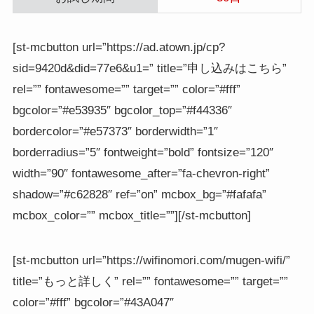
[st-mcbutton url=”https://ad.atown.jp/cp?
sid=9420d&did=77e6&u1=” title=”申し込みはこちら”
rel=”” fontawesome=”” target=”” color=”#fff”
bgcolor=”#e53935″ bgcolor_top=”#f44336″
bordercolor=”#e57373″ borderwidth=”1″
borderradius=”5″ fontweight=”bold” fontsize=”120″
width=”90″ fontawesome_after=”fa-chevron-right”
shadow=”#c62828″ ref=”on” mcbox_bg=”#fafafa”
mcbox_color=”” mcbox_title=””][/st-mcbutton]
[st-mcbutton url=”https://wifinomori.com/mugen-wifi/”
title=”もっと詳しく” rel=”” fontawesome=”” target=””
color=”#fff” bgcolor=”#43A047″