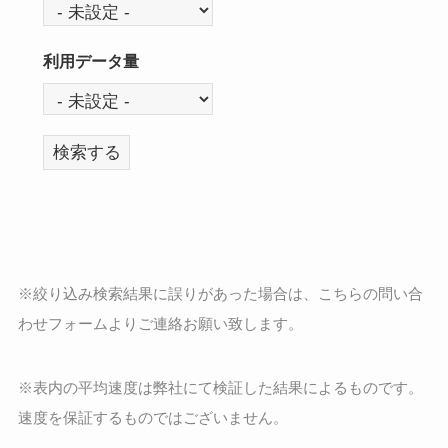
契
約
期
利用データ量
間
利
用
デ
ー
タ
量
※絞り込み検索結果に誤りがあった場合は、こちらの
問い合
わせフォーム
よりご連絡お願い致します。
※表内の平均速度は弊社にて検証した結果によるものです。
速度を保証するものではございません。