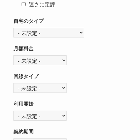
速さに定評
自宅のタイプ
自
宅
の
月額料金
タ
月
イ
額
プ
料
回線タイプ
金
回
線
タ
利用開始
イ
利
プ
用
開
契約期間
始